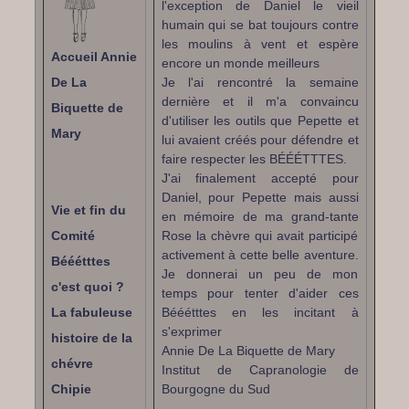
l'exception de Daniel le vieil
humain qui se bat toujours contre
les moulins à vent et espère
Accueil Annie
encore un monde meilleurs
De La
Je l'ai rencontré la semaine
dernière et il m'a convaincu
Biquette de
d'utiliser les outils que Pepette et
Mary
lui avaient créés pour défendre et
faire respecter les BÉÉÉTTTES.
J'ai finalement accepté pour
Daniel, pour Pepette mais aussi
Vie et fin du
en mémoire de ma grand-tante
Comité
Rose la chèvre qui avait participé
activement à cette belle aventure.
Bééétttes
Je donnerai un peu de mon
c'est quoi ?
temps pour tenter d'aider ces
La fabuleuse
Bééétttes en les incitant à
s'exprimer
histoire de la
Annie De La Biquette de Mary
chévre
Institut de Capranologie de
Chipie
Bourgogne du Sud