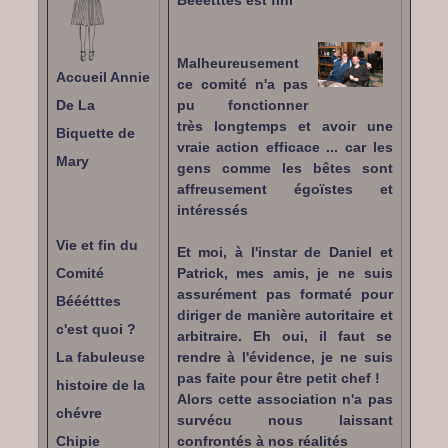
Bééétttes est fini
Malheureusement
Accueil Annie
ce comité n'a pas
De La
pu fonctionner
très longtemps et avoir une
Biquette de
vraie action efficace ... car les
Mary
gens comme les bêtes sont
affreusement égoïstes et
intéressés
Vie et fin du
Et moi, à l'instar de Daniel et
Comité
Patrick, mes amis, je ne suis
assurément pas formaté pour
Bééétttes
diriger de manière autoritaire et
c'est quoi ?
arbitraire. Eh oui, il faut se
La fabuleuse
rendre à l'évidence, je ne suis
pas faite pour être petit chef !
histoire de la
Alors cette association n'a pas
chévre
survécu nous laissant
Chipie
confrontés à nos réalités