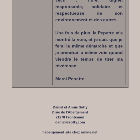
vécu ; libre, digne,
responsable, solidaire et
respectueuse de son
environnement et des autres.
Une fois de plus, la Pepette m'a
montré la voie, et je sais que je
ferai la même démarche et que
je prendrai la même voie quand
viendra le temps de tirer ma
révérence.
Merci Pepette
Daniel et Annie Sotty
2 rue de l'Abergement
71270 Frontenard
daniel@sotty.com
hébergement site chez online.net